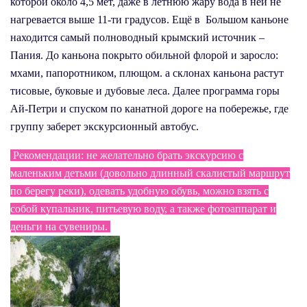
которой около 4,5 мет, даже в летнюю жару вода в ней не
нагревается выше 11-ти градусов. Ещё в Большом каньоне
находится самый полноводный крымский источник –
Пания. До каньона покрыто обильной флорой и заросло:
мхами, папоротником, плющом. а склонах каньона растут
тисовые, буковые и дубовые леса. Далее программа горы
Ай-Петри и спуском по канатной дороге на побережье, где
группу заберет экскурсионный автобус.
Рекомендации: не желательно брать экскурсию с
маленьким детьми (довольно длинный скалистый маршрут
по берегу реки), одевать удобную обувь, можно взять с
собой купальник, питьевую воду, а также фотоаппарат и
деньги на сувениры.