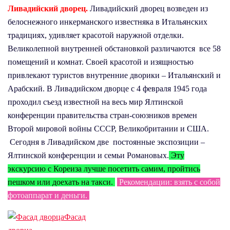
Ливадийский дворец.
Ливадийский дворец возведен из
белоснежного инкерманского известняка в Итальянских
традициях, удивляет красотой наружной отделки.
Великолепной внутренней обстановкой различаются все 58
помещений и комнат. Своей красотой и изящностью
привлекают туристов внутренние дворики – Итальянский и
Арабский. В Ливадийском дворце с 4 февраля 1945 года
проходил съезд известной на весь мир Ялтинской
конференции правительства стран-союзников времен
Второй мировой войны СССР, Великобритании и США.
Сегодня в Ливадийском две постоянные экспозиции –
Ялтинской конференции и семьи Романовых.
Эту
экскурсию с Кореиза лучше посетить самим, пройтись
пешком или доехать на такси.
Рекомендации: взять с собой
фотоаппарат и деньги.
Фасад