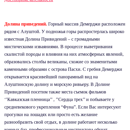
Долина приведений.
Горный массив Демерджи расположен
рядом с Алуштой. У подножья горы распростерлась широко
известная Долина Привидений – с громадными
мистическими изваяниями. В процессе выветривания
скалистой породы и влияния на них атмосферных явлений,
образовались столбы великаны, схожие со знаменитыми
каменными образами с острова Пасхи. С гребня Демерджи
открывается красивейший панорамный вид на
Алуштинскую долину и морскую ривьеру. В Долине
Привидений посетим также места съемок фильмов
‘’Кавказская пленница’’ , ’’Сердца трех’’ и побываете у
средневекового укрепления “Фуна”. Если Вас интересуют
прогулки на лошадях или просто есть желание
разнообразить свой отдых, в долине работают несколько
конных баз, профессиональные инструктора обучат