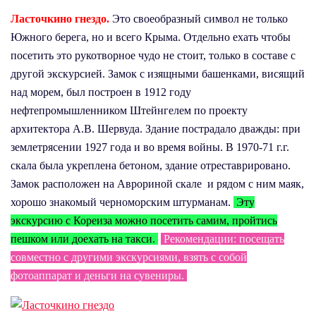
Ласточкино гнездо.
Это своеобразный символ не только
Южного берега, но и всего Крыма. Отдельно ехать чтобы
посетить это рукотворное чудо не стоит, только в составе с
другой экскурсией. Замок с изящными башенками, висящий
над морем, был построен в 1912 году
нефтепромышленником Штейнгелем по проекту
архитектора А.В. Шервуда. Здание пострадало дважды: при
землетрясении 1927 года и во время войны. В 1970-71 г.г.
скала была укреплена бетоном, здание отреставрировано.
Замок расположен на Аврориной скале и рядом с ним маяк,
хорошо знакомый черноморским штурманам.
Эту
экскурсию с Кореиза можно посетить самим, пройтись
пешком или доехать на такси.
Рекомендации: посещать
совместно с другими экскурсиями, взять с собой
фотоаппарат и деньги на сувениры.