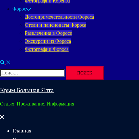
Фотографии Кореиза
Форос
Достопримечательности Фороса
Отели и пансионаты Фороса
Развлечения в Форосе
Экскурсии из Фороса
Фотографии Фороса
Поиск
Найти:
Крым Большая Ялта
Отдых. Проживание. Информация
Закрыть
меню
Главная