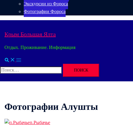
Экскурсии из Фороса
Фотографии Фороса
Крым Большая Ялта
Отдых. Проживание. Информация
Поиск
Переключатель
меню
Найти:
Фотографии Алушты
п.Рыбачье