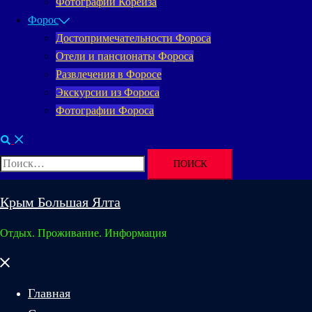
Фотографии Кореиза
Форос
Достопримечательности Фороса
Отели и пансионаты Фороса
Развлечения в Форосе
Экскурсии из Фороса
Фотографии Фороса
Поиск
Найти:
Крым Большая Ялта
Отдых. Проживание. Информация
Закрыть
меню
Главная